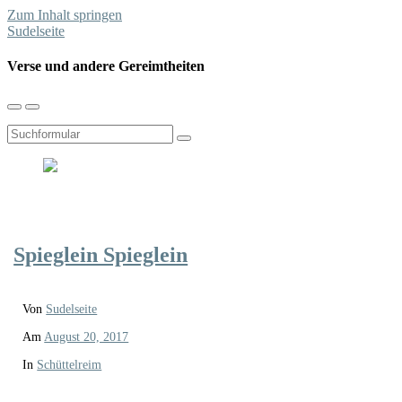
Zum Inhalt springen
Sudelseite
Verse und andere Gereimtheiten
Mobil-
Suchfeld
Menü
umschalten
umschalten
Suchen
Spieglein Spieglein
Von
Sudelseite
Am
August 20, 2017
In
Schüttelreim