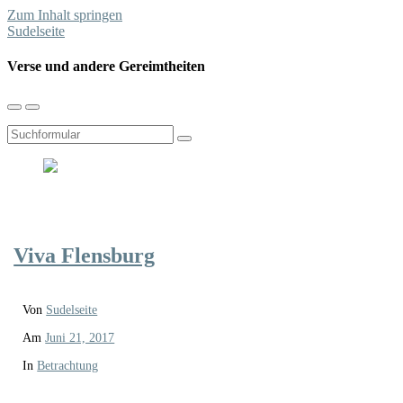
Zum Inhalt springen
Sudelseite
Verse und andere Gereimtheiten
Mobil-
Suchfeld
Menü
umschalten
umschalten
Suchen
Viva Flensburg
Von
Sudelseite
Am
Juni 21, 2017
In
Betrachtung